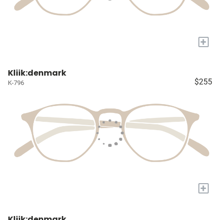
+
Kliik:denmark
$255
K-796
+
Kliik:denmark