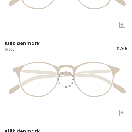
+
Kliik:denmark
$265
K-800
+
Kliik:denmark