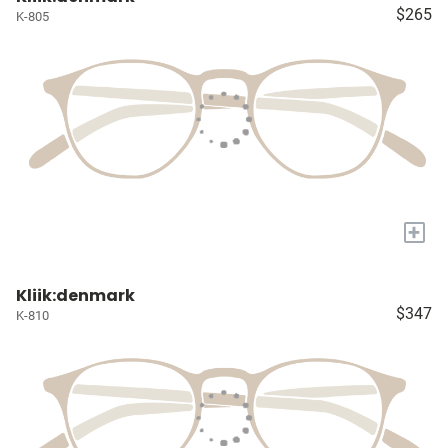
$265
K-805
+
Kliik:denmark
$347
K-810