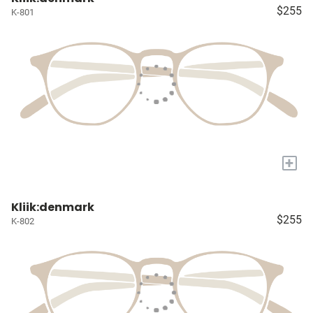
$255
K-801
+
Kliik:denmark
$255
K-802