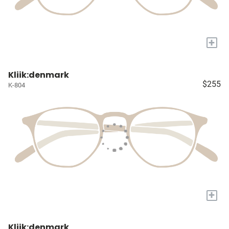
+
Kliik:denmark
$255
K-804
+
Kliik:denmark